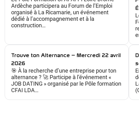
Ardèche participera au Forum de l’Emploi
É
organisé à La Ricamarie, un événement
L
dédié à l’accompagnement et à la
F
construction…
r
e
Trouve ton Alternance – Mercredi 22 avril
D
2026
s
🎯 À la recherche d’une entreprise pour ton
E
alternance ? 🚀 Participe à l’événement «
d
JOB DATING » organisé par le Pôle formation
L
CFAI LDA…
(