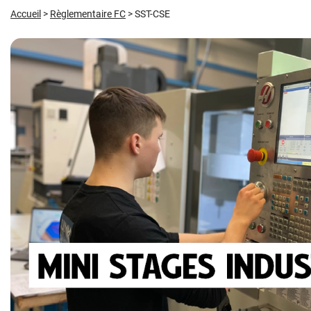
Accueil
>
Règlementaire FC
>
SST-CSE