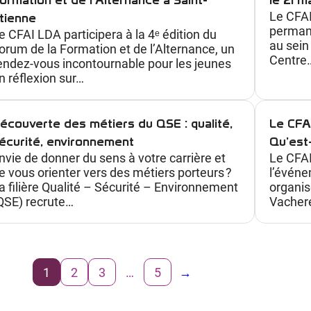
o
Le CFAI
tienne
u
permane
e CFAI LDA participera à la 4ᵉ édition du
v
au sein
orum de la Formation et de l’Alternance, un
Centre
e
endez-vous incontournable pour les jeunes
n réflexion sur…
r
t
e
écouverte des métiers du QSE : qualité,
Le CFA
d
écurité, environnement
Qu’est-
e
nvie de donner du sens à votre carrière et
Le CFAI
e vous orienter vers des métiers porteurs ?
l’événe
s
a filière Qualité – Sécurité – Environnement
organis
m
QSE) recrute…
Vacher
é
t
i
e
1
2
3
…
5
→
r
s