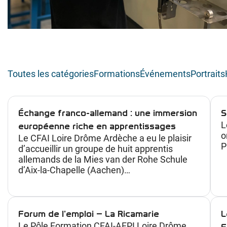
Toutes les catégories
Formations
Événements
Portraits
Échange franco-allemand : une immersion
S
L
européenne riche en apprentissages
o
Le CFAI Loire Drôme Ardèche a eu le plaisir
P
d’accueillir un groupe de huit apprentis
allemands de la Mies van der Rohe Schule
d’Aix-la-Chapelle (Aachen)…
Forum de l’emploi – La Ricamarie
L
Le Pôle Formation CFAI-AFPI Loire Drôme
F