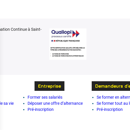
/
f
o
r
ation Continue à Saint-
m
a
t
i
o
n
s
Entreprise
Demandeurs d’
Former ses salariés
Se former en alte
e sa vie
Déposer une offre d’alternance
Se former tout au 
Pré-inscription
Pré-inscription