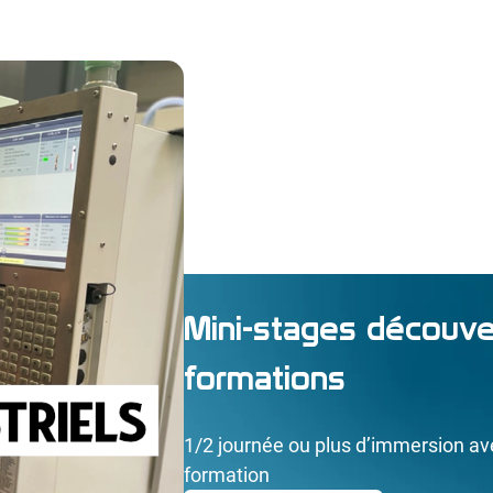
Mini-stages découve
formations
1/2 journée ou plus d’immersion av
formation