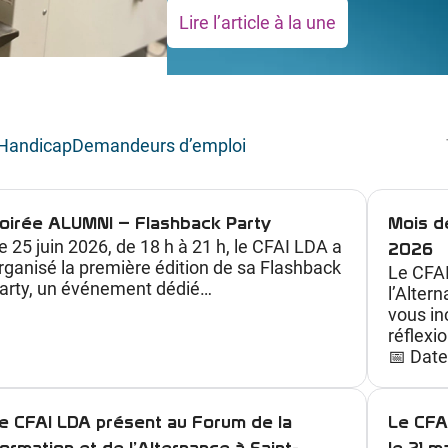
Lire l’article à la une
:
M
i
n
Handicap
Demandeurs d’emploi
i
-
s
oirée ALUMNI – Flashback Party
Mois de
t
e 25 juin 2026, de 18 h à 21 h, le CFAI LDA a
2026
a
rganisé la première édition de sa Flashback
Le CFAI
arty, un événement dédié…
g
l’Altern
vous in
e
réflexio
s
📅 Date
d
é
e CFAI LDA présent au Forum de la
Le CFA
c
ormation et de l’Alternance à Saint-
le 21 ma