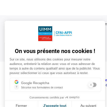
Centre de formation en Alternance, Apprentissage et Form
Étienne, Roanne et Valence (PF LDA)
LinkedIn
Instagram
TikTok
Facebook
Jeunes/étudiants
Salariés
Inscription
Se former en alternance
L’alternance
Se former tout au long d
Nos formations
Pré-inscription