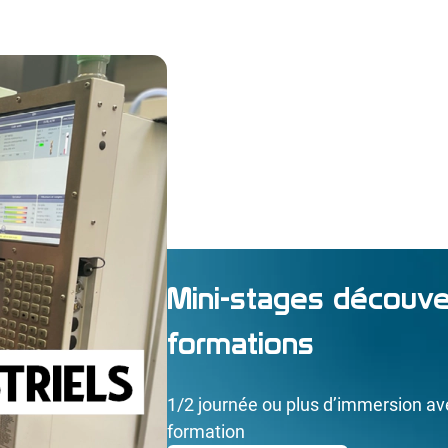
Mini-stages découve
formations
1/2 journée ou plus d’immersion av
formation