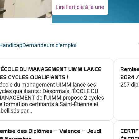
Lire l’article à la une
:
M
i
n
Handicap
Demandeurs d’emploi
i
-
s
’ÉCOLE DU MANAGEMENT UIMM LANCE
Remise
t
ES CYCLES QUALIFIANTS !
2024 /
a
’école du management UIMM lance ses
257 dip
g
ycles qualifiants : Désormais l’ÉCOLE DU
ANAGEMENT de l’UIMM propose 2 cycles
e
e formation certifiants à Saint-Étienne et
s
abellisés par…
d
é
emise des Diplômes – Valence – Jeudi
CERTIF
c
8 Novembre
ÉNERG