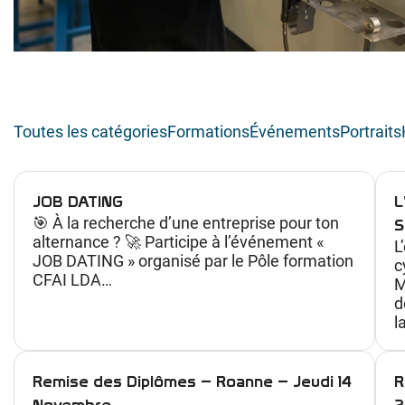
Toutes les catégories
Formations
Événements
Portraits
JOB DATING
L
🎯 À la recherche d’une entreprise pour ton
S
alternance ? 🚀 Participe à l’événement «
L
JOB DATING » organisé par le Pôle formation
c
CFAI LDA…
M
d
l
Remise des Diplômes – Roanne – Jeudi 14
R
Novembre
2