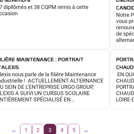
o
7 dipllômés et 38 CQPM remis à cette
CANDI
u
ccasion
Notre 
v
vous pr
e
renouve
de spéc
r
altern
t
e
d
ILIÈRE MAINTENANCE : PORTRAIT
PORTRA
e
’ALEXIS
CHAUD
lexis nous parle de la filière Maintenance
EN QUO
s
ndustrielle ! ACTUELLEMENT ALTERNANCE
CHAUD
m
U SEIN DE L’ENTREPRISE URGO GROUP,
PORTRA
é
LEXIS A SUIVI UN CURSUS SCOLAIRE
CHAUDR
t
NTIÈREMENT SPÉCIALISÉ EN…
LOIRE
i
e
r
←
1
2
3
4
5
→
s