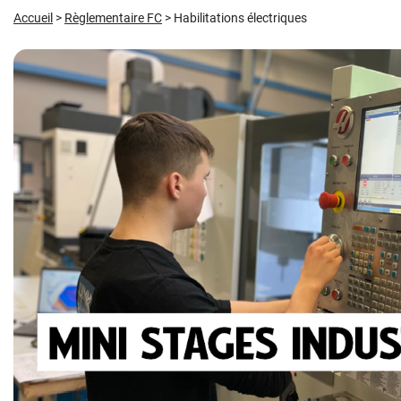
Accueil
>
Règlementaire FC
>
Habilitations électriques