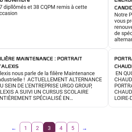
o
7 dipllômés et 38 CQPM remis à cette
CANDI
u
ccasion
Notre 
v
vous pr
e
renouve
de spéc
r
altern
t
e
d
ILIÈRE MAINTENANCE : PORTRAIT
PORTRA
e
’ALEXIS
CHAUD
lexis nous parle de la filière Maintenance
EN QUO
s
ndustrielle ! ACTUELLEMENT ALTERNANCE
CHAUD
m
U SEIN DE L’ENTREPRISE URGO GROUP,
PORTRA
é
LEXIS A SUIVI UN CURSUS SCOLAIRE
CHAUDR
t
NTIÈREMENT SPÉCIALISÉ EN…
LOIRE
i
e
r
←
1
2
3
4
5
→
s