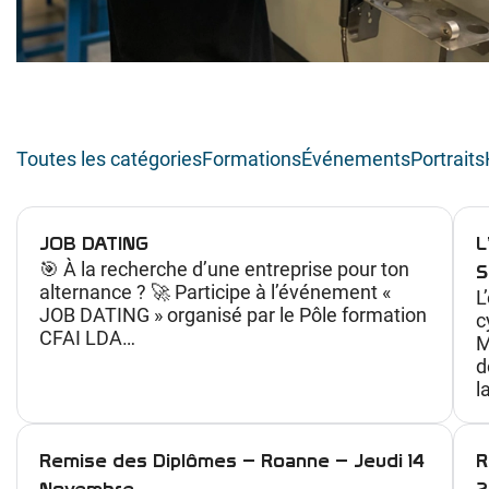
Toutes les catégories
Formations
Événements
Portraits
JOB DATING
L
🎯 À la recherche d’une entreprise pour ton
S
alternance ? 🚀 Participe à l’événement «
L
JOB DATING » organisé par le Pôle formation
c
CFAI LDA…
M
d
l
Remise des Diplômes – Roanne – Jeudi 14
R
Novembre
2