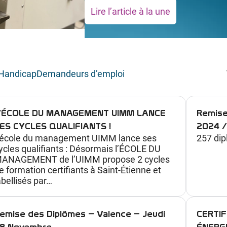
Lire l’article à la une
:
M
i
n
Handicap
Demandeurs d’emploi
i
-
s
’ÉCOLE DU MANAGEMENT UIMM LANCE
Remise
t
ES CYCLES QUALIFIANTS !
2024 /
a
’école du management UIMM lance ses
257 dip
g
ycles qualifiants : Désormais l’ÉCOLE DU
ANAGEMENT de l’UIMM propose 2 cycles
e
e formation certifiants à Saint-Étienne et
s
abellisés par…
d
é
emise des Diplômes – Valence – Jeudi
CERTIF
c
8 Novembre
ÉNERG