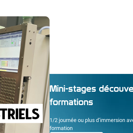
Mini-stages découve
formations
1/2 journée ou plus d’immersion av
formation