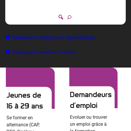
e
c
h
e
r
c
Catalogue Formations en Apprentissage
h
e
Catalogue Formation Continue
r
Demandeurs
Jeunes de
d’emploi
16 à 29 ans
Evoluer ou trouver
Se former en
un emploi grâce à
alternance (CAP,