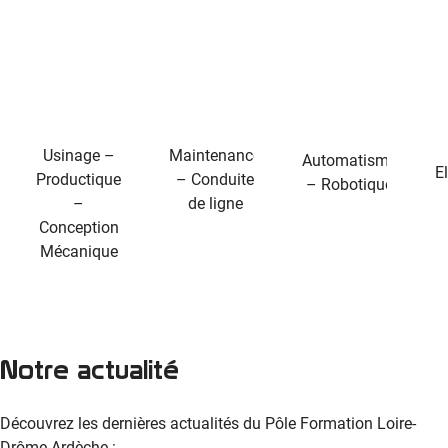
Usinage –
Maintenance
Automatisme
E
Productique
– Conduite
– Robotique
–
de ligne
Conception
Mécanique
Notre actualité
Découvrez les dernières actualités du Pôle Formation Loire-
Drôme-Ardèche :