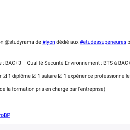
alon @studyrama de
#lyon
dédié aux
#etudessuperieures
p
 : BAC+3 – Qualité Sécurité Environnement : BTS à BAC
er ☑️ 1 diplôme ☑️ 1 salaire ☑️ 1 expérience professionnelle
de la formation pris en charge par l’entreprise)
VyoBP