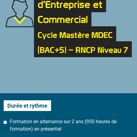
d’Entreprise et
Commercial
Cycle Mastère MDEC
(BAC+5) – RNCP Niveau 7
Durée et rythme
Formation en alternance sur 2 ans (950 heures de
formation) en présentiel