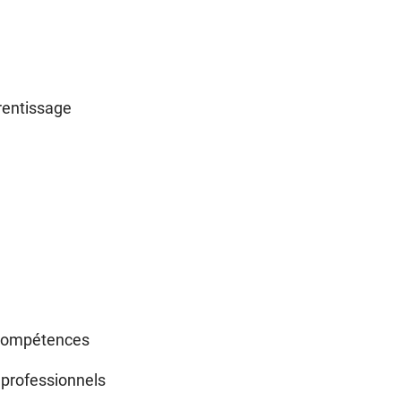
prentissage
s compétences
 professionnels