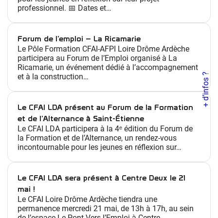
s
professionnel. 📅 Dates et…
m
é
t
Forum de l’emploi – La Ricamarie
Le Pôle Formation CFAI-AFPI Loire Drôme Ardèche
i
participera au Forum de l’Emploi organisé à La
e
Ricamarie, un événement dédié à l’accompagnement
r
+ d’infos ?
et à la construction…
s
/
Le CFAI LDA présent au Forum de la Formation
f
et de l’Alternance à Saint-Étienne
o
Le CFAI LDA participera à la 4ᵉ édition du Forum de
r
la Formation et de l’Alternance, un rendez-vous
m
incontournable pour les jeunes en réflexion sur…
a
t
Le CFAI LDA sera présent à Centre Deux le 21
i
mai !
o
Le CFAI Loire Drôme Ardèche tiendra une
n
permanence mercredi 21 mai, de 13h à 17h, au sein
s
de l’espace Le Pont Vers l’Emploi à Centre…