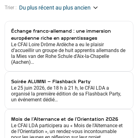
s
Trier :
t
a
g
Échange franco-allemand : une immersion
e
européenne riche en apprentissages
s
Le CFAI Loire Drôme Ardèche a eu le plaisir
d’accueillir un groupe de huit apprentis allemands de
d
la Mies van der Rohe Schule d’Aix-la-Chapelle
é
(Aachen)…
c
o
u
Soirée ALUMNI – Flashback Party
Le 25 juin 2026, de 18 h à 21 h, le CFAI LDA a
v
organisé la première édition de sa Flashback Party,
e
un événement dédié…
r
t
e
Mois de l’Alternance et de l’Orientation 2026
d
Le CFAI LDA participera au « Mois de l’Alternance et
de l’Orientation », un rendez-vous incontournable
e
pour les jeunes en réflexion sur leur projet