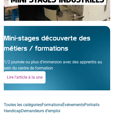
Mini-stages découverte des
métiers / formations
1/2 journée ou plus d’immersion avec des apprentis au
sein du centre de formation
Lire l’article à la une
:
M
i
n
Toutes les catégories
Formations
Événements
Portraits
i
Handicap
Demandeurs d’emploi
-