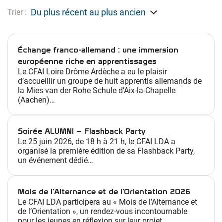
s
Trier :
t
a
g
Échange franco-allemand : une immersion
e
européenne riche en apprentissages
s
Le CFAI Loire Drôme Ardèche a eu le plaisir
d’accueillir un groupe de huit apprentis allemands de
d
la Mies van der Rohe Schule d’Aix-la-Chapelle
é
(Aachen)…
c
o
u
Soirée ALUMNI – Flashback Party
Le 25 juin 2026, de 18 h à 21 h, le CFAI LDA a
v
organisé la première édition de sa Flashback Party,
e
un événement dédié…
r
t
e
Mois de l’Alternance et de l’Orientation 2026
d
Le CFAI LDA participera au « Mois de l’Alternance et
de l’Orientation », un rendez-vous incontournable
e
pour les jeunes en réflexion sur leur projet