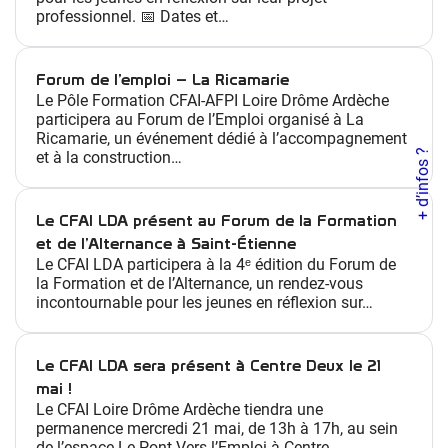
s
professionnel. 📅 Dates et…
m
é
t
Forum de l’emploi – La Ricamarie
Le Pôle Formation CFAI-AFPI Loire Drôme Ardèche
i
participera au Forum de l’Emploi organisé à La
e
Ricamarie, un événement dédié à l’accompagnement
r
+ d’infos ?
et à la construction…
s
/
Le CFAI LDA présent au Forum de la Formation
f
et de l’Alternance à Saint-Étienne
o
Le CFAI LDA participera à la 4ᵉ édition du Forum de
r
la Formation et de l’Alternance, un rendez-vous
m
incontournable pour les jeunes en réflexion sur…
a
t
Le CFAI LDA sera présent à Centre Deux le 21
i
mai !
o
Le CFAI Loire Drôme Ardèche tiendra une
n
permanence mercredi 21 mai, de 13h à 17h, au sein
s
de l’espace Le Pont Vers l’Emploi à Centre…