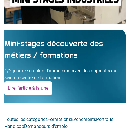
Mini-stages découverte des
métiers / formations
1/2 journée ou plus d’immersion avec des apprentis au
sein du centre de formation
Lire l’article à la une
:
M
i
n
Toutes les catégories
Formations
Événements
Portraits
i
Handicap
Demandeurs d’emploi
-