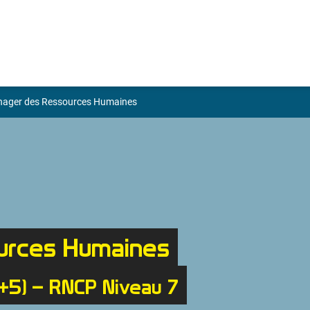
ager des Ressources Humaines
urces Humaines
+5) – RNCP Niveau 7