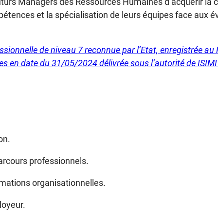
urs Managers des Ressources Humaines d’acquérir la cap
pétences et la spécialisation de leurs équipes face aux 
ionnelle de niveau 7 reconnue par l’Etat, enregistrée au R
es en date du 31/05/2024 délivrée sous l’autorité de ISI
on.
rcours professionnels.
ormations organisationnelles.
loyeur.