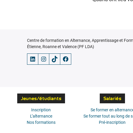
Centre de formation en Alternance, Apprentissage et Form
Étienne, Roanne et Valence (PF LDA)
LinkedIn
Instagram
TikTok
Facebook
Jeunes/étudiants
Salariés
Inscription
Se former en alternanc
L’alternance
Se former tout au long de s
Nos formations
Pré-inscription